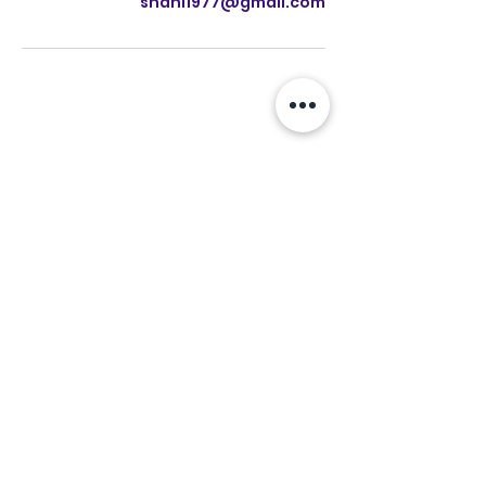
shani1977@gmail.com
Call
972-50-
4434432
Email
shani@ppr.co.il
Follow
תקנון אתר
מדיניות פרטיות
ppr.co.il