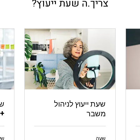
צריך.ה שעת ייעוץ?
שעת ייעוץ לניהול
שע
משבר
+נ
שעה
שע