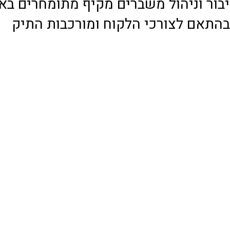
יבור וניהול משברים מקיף מתומחרים באו
בהתאם לצורכי הלקוח ומורכבות התיק
Email
shani@ppr.co.il
תקנון אתר
מדיניות פרטיות
ppr.co.il