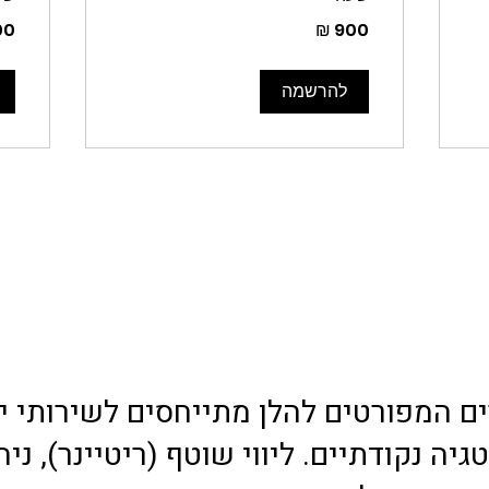
400
900
שקלים
שקל
חדשים
חדש
להרשמה
ם המפורטים להלן מתייחסים לשירותי יי
יה נקודתיים. ליווי שוטף (ריטיינר), ניה