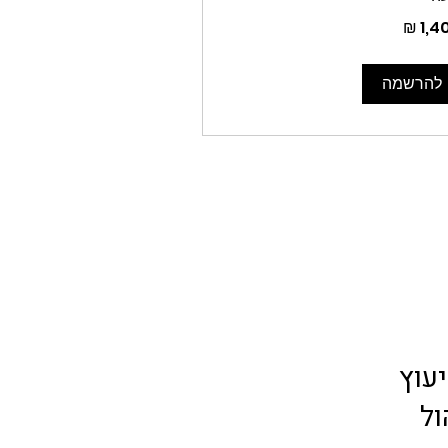
1,
ים
ים
להרשמה
עוץ
ול